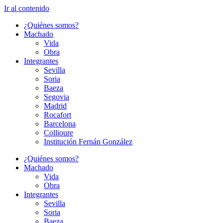
Ir al contenido
¿Quiénes somos?
Machado
Vida
Obra
Integrantes
Sevilla
Soria
Baeza
Segovia
Madrid
Rocafort
Barcelona
Collioure
Institución Fernán González
¿Quiénes somos?
Machado
Vida
Obra
Integrantes
Sevilla
Soria
Baeza