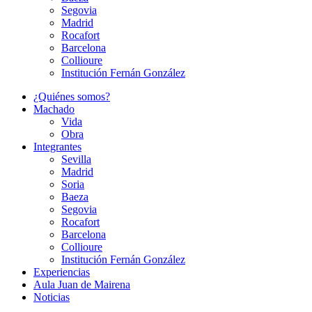
Segovia
Madrid
Rocafort
Barcelona
Collioure
Institución Fernán González
¿Quiénes somos?
Machado
Vida
Obra
Integrantes
Sevilla
Madrid
Soria
Baeza
Segovia
Rocafort
Barcelona
Collioure
Institución Fernán González
Experiencias
Aula Juan de Mairena
Noticias