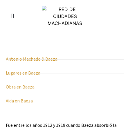
¿Quiénes somos?
Aula Juan de Mairena
Antonio Machado & Baeza
Lugares en Baeza
Obra en Baeza
Vida en Baeza
Fue entre los años 1912 y 1919 cuando Baeza absorbió la