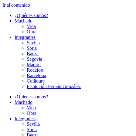
Ir al contenido
¿Quiénes somos?
Machado
Vida
Obra
Integrantes
Sevilla
Soria
Baeza
Segovia
Madrid
Rocafort
Barcelona
Collioure
Institución Fernán González
¿Quiénes somos?
Machado
Vida
Obra
Integrantes
Sevilla
Soria
Baeza