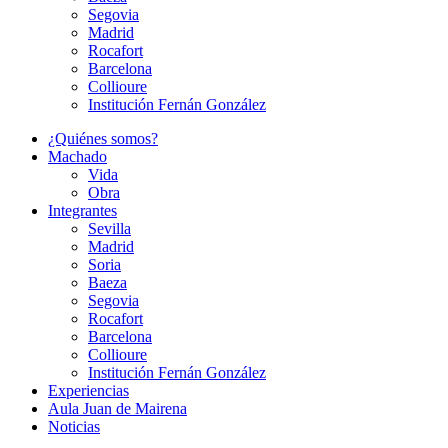
Segovia
Madrid
Rocafort
Barcelona
Collioure
Institución Fernán González
¿Quiénes somos?
Machado
Vida
Obra
Integrantes
Sevilla
Madrid
Soria
Baeza
Segovia
Rocafort
Barcelona
Collioure
Institución Fernán González
Experiencias
Aula Juan de Mairena
Noticias