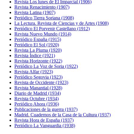
Revista Los lunes de El Imparcial (1906)
Revista Renacimiento (1907)
Revista Latina (1907)
Periódico Tierra Soriana (1908)
La Lectura. Revista de Ciencias y de Artes (1908)
Periódico El Porvenir Castellano (1912)
Revista Nuevo Mundo (1914)
Periódico España (1915)
Periódico El Sol (1920)
Revista La Pluma (1920)
Revista Índice (1921)
Revista Horizonte (1922)
Periódico La Voz de Soria (1922)
Revista Alfar (1923)
Periódico Segovia (1923)
Revista de Occidente (1923)
Revista Manantial (1928)
Diario de Madrid (1934)
Revista Octubre (1934)
Periódico Ahora (1936)
Publicaciones de la guerra (1937)
Madrid. Cuadernos de la Casa de la Cultura (1937)
Revista Hora de España (1937)
Periódico La Vanguardia (1938)