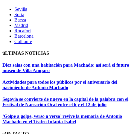
Sevilla
Soria
Baeza
Madrid
Rocafort
Barcelona
Collioure
úLTIMAS NOTICIAS
Diez salas con una habitación para Machado: así será el futuro
museo de Villa Amparo
Actividades para todos los públicos por el aniversario del
nacimiento de Antonio Machado
Segovia se convierte de nuevo en la capital de la palabra con el
Festival de Narración Oral entre el 6 y el 12 de julio
‘Golpe a golpe, verso a verso’ revive la memoria de Antonio
Machado en el Teatro Infanta Isabel
cONTACTO