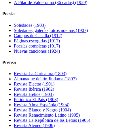
A Pilar de Valderrama (36 cartas) (1929)
Poesía
Soledades (1903)
Soledades, galerías, otros poemas (1907)
Campos de Castilla (1912)
Páginas escogidas (1917)
Poesías completas (1917)
Nuevas canciones (1924)
Prensa
Revista La Caricatura (1893)
Almanaque del tío Jindama (1897)
Revista Electra (1901)
Revista Ibérica (1902)
Revista Helios (1903)
Periódico El País (1903)
Revista Alma Española (1904)
Revista Blanco y Negro (1904)
Revista Renacimiento Latino (1905)
Revista La República de las Letras (1905)
Revista Ateneo (1906)