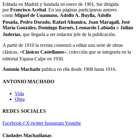
Editada en Madrid y fundada en enero de 1901, fue dirigida
por
Francisco Acebal
.​ En sus páginas participaron autores
como
Miguel de Unamuno, Adolfo A. Buylla, Adolfo
Posada, Pedro Dorado, Rafael Altamira,
​ Joan Maragall,
​ José
María González, Domingo Barnés, Leonardo Labiada
o
Julián
Juderías
,
que llegaría a ser redactor jefe de la publicación.
A partir de 1910 la revista comenzó a editar una serie de obras
clásicas, «
Clásicos Castellanos
«,
​ colección que se integraría en la
editorial Espasa-Calpe en 1930.
Antonio M
achado
publica en ella desde 1908 hasta 1916.
ANTONIO MACHADO
Vida
Obra
REDES SOCIALES
Facebook-f
X-twitter
Instagram
Youtube
Ciudades Machadianas