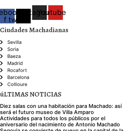
ebook-
X-
Instagram
Youtube
f
twitter
Ciudades Machadianas
Sevilla
Soria
Baeza
Madrid
Rocafort
Barcelona
Collioure
úLTIMAS NOTICIAS
Diez salas con una habitación para Machado: así
será el futuro museo de Villa Amparo
Actividades para todos los públicos por el
aniversario del nacimiento de Antonio Machado
Segovia se convierte de nuevo en la capital de la