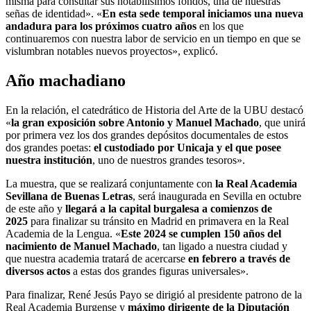
misma para consultar sus notabilísimos fondos, una de nuestras
señas de identidad». «
En esta sede temporal iniciamos una nueva
andadura para los próximos cuatro años
en los que
continuaremos con nuestra labor de servicio en un tiempo en que se
vislumbran notables nuevos proyectos», explicó.
Año machadiano
En la relación, el catedrático de Historia del Arte de la UBU destacó
«
la gran exposición sobre Antonio y Manuel Machado
, que unirá
por primera vez los dos grandes depósitos documentales de estos
dos grandes poetas:
el custodiado por Unicaja y el que posee
nuestra institución
, uno de nuestros grandes tesoros».
La muestra, que se realizará conjuntamente con
la Real Academia
Sevillana de Buenas Letras
, será inaugurada en Sevilla en octubre
de este año y
llegará a la capital burgalesa a comienzos de
2025
para finalizar su tránsito en Madrid en primavera en la Real
Academia de la Lengua. «
Este 2024 se cumplen 150 años del
nacimiento de Manuel Machado
, tan ligado a nuestra ciudad y
que nuestra academia tratará de acercarse
en febrero a través de
diversos actos
a estas dos grandes figuras universales».
Para finalizar, René Jesús Payo se dirigió al presidente patrono de la
Real Academia Burgense y
máximo dirigente de la Diputación