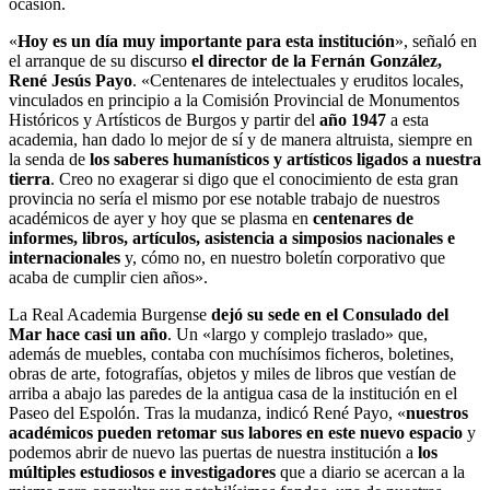
ocasión.
«
Hoy es un día muy importante para esta institución
», señaló en
el arranque de su discurso
el director de la Fernán González,
René Jesús Payo
. «Centenares de intelectuales y eruditos locales,
vinculados en principio a la Comisión Provincial de Monumentos
Históricos y Artísticos de Burgos y partir del
año 1947
a esta
academia, han dado lo mejor de sí y de manera altruista, siempre en
la senda de
los saberes humanísticos y artísticos ligados a nuestra
tierra
. Creo no exagerar si digo que el conocimiento de esta gran
provincia no sería el mismo por ese notable trabajo de nuestros
académicos de ayer y hoy que se plasma en
centenares de
informes, libros, artículos, asistencia a simposios nacionales e
internacionales
y, cómo no, en nuestro boletín corporativo que
acaba de cumplir cien años».
La Real Academia Burgense
dejó su sede en el Consulado del
Mar hace casi un año
. Un «largo y complejo traslado» que,
además de muebles, contaba con muchísimos ficheros, boletines,
obras de arte, fotografías, objetos y miles de libros que vestían de
arriba a abajo las paredes de la antigua casa de la institución en el
Paseo del Espolón. Tras la mudanza, indicó René Payo, «
nuestros
académicos pueden retomar sus labores en este nuevo espacio
y
podemos abrir de nuevo las puertas de nuestra institución a
los
múltiples estudiosos e investigadores
que a diario se acercan a la