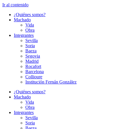
Ir al contenido
¿Quiénes somos?
Machado
Vida
Obra
Integrantes
Sevilla
Soria
Baeza
Segovia
Madrid
Rocafort
Barcelona
Collioure
Institución Fernán González
¿Quiénes somos?
Machado
Vida
Obra
Integrantes
Sevilla
Soria
Baeza