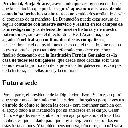
Provincial, Borja Suárez
, aseverando que «estoy convencido de
que la institución que preside
seguirá apoyando a esta academia
como lo ha hecho hasta ahora
y como venido desarrollando desde
el comienzo de tu mandato. La Diputación puede estar segura de
seguir
contando con nuestro servicio y lealtad en los campos de
la investigación y la defensa de nuestra historia y de nuestro
patrimonio
», subrayó el director de la Real Academia, que
agradeció
«el trabajo continuado» de sus compañeros
,
«especialmente el de los últimos meses con el traslado, que nos ha
puesto a prueba, pero también reforzado como corporación»,
finalizó destacando que
la Institución Fernán González es «la
casa de todos los burgaleses
, que desde hace décadas sólo tiene
como divisa la promoción de la provincia burgalesa en los campos
de la historia, las bellas artes y la cultura».
Futura sede
Por su parte, el presidente de la Diputación, Borja Suárez, aseguró
que seguirán colaborando con la academia burgalesa porque
«es un
ejemplo de cómo se hacen las cosas»
para continuar también con
el apoyo dado a la institución por su antecesor en el cargo, César
Rico. «Agradecemos también a Ibercaja [propietario del local] las
facilidades que ha dado para que hoy alberguemos los fondos en
estas instalaciones. Y también pensando ya, cómo no, en
cuál va a