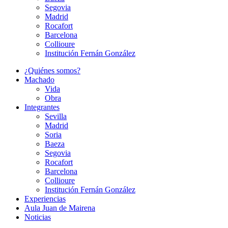
Segovia
Madrid
Rocafort
Barcelona
Collioure
Institución Fernán González
¿Quiénes somos?
Machado
Vida
Obra
Integrantes
Sevilla
Madrid
Soria
Baeza
Segovia
Rocafort
Barcelona
Collioure
Institución Fernán González
Experiencias
Aula Juan de Mairena
Noticias