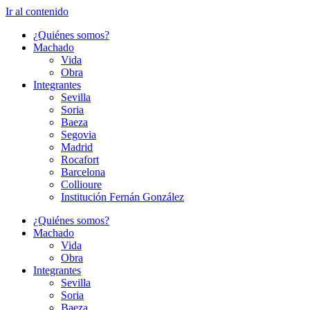
Ir al contenido
¿Quiénes somos?
Machado
Vida
Obra
Integrantes
Sevilla
Soria
Baeza
Segovia
Madrid
Rocafort
Barcelona
Collioure
Institución Fernán González
¿Quiénes somos?
Machado
Vida
Obra
Integrantes
Sevilla
Soria
Baeza