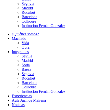
Segovia
Madrid
Rocafort
Barcelona
Collioure
Institución Fernán González
¿Quiénes somos?
Machado
Vida
Obra
Integrantes
Sevilla
Madrid
Soria
Baeza
Segovia
Rocafort
Barcelona
Collioure
Institución Fernán González
Experiencias
Aula Juan de Mairena
Noticias