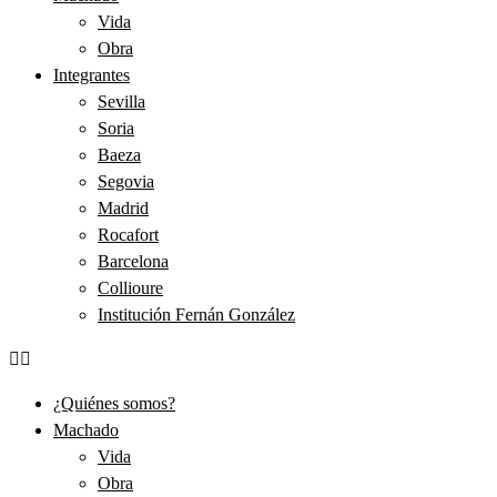
Vida
Obra
Integrantes
Sevilla
Soria
Baeza
Segovia
Madrid
Rocafort
Barcelona
Collioure
Institución Fernán González
¿Quiénes somos?
Machado
Vida
Obra