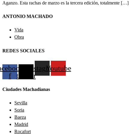
Aganzo. Esta rachas de marzo es la tercera edición, totalmente […]
ANTONIO MACHADO
Vida
Obra
REDES SOCIALES
acebook-
X-
Instagram
Youtube
f
twitter
Ciudades Machadianas
Sevilla
Soria
Baeza
Madrid
Rocafort