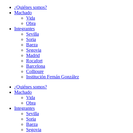
Ir
¿Quiénes somos?
al
Machado
contenido
Vida
Obra
Integrantes
Sevilla
Soria
Baeza
Segovia
Madrid
Rocafort
Barcelona
Collioure
Institución Fernán González
¿Quiénes somos?
Machado
Vida
Obra
Integrantes
Sevilla
Soria
Baeza
Segovia