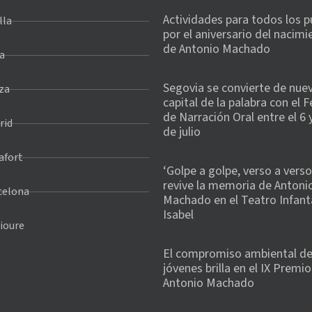
Actividades para todos los p
lla
por el aniversario del nacimi
de Antonio Machado
a
Segovia se convierte de nuev
za
capital de la palabra con el F
de Narración Oral entre el 6 y
rid
de julio
afort
‘Golpe a golpe, verso a verso
revive la memoria de Antoni
celona
Machado en el Teatro Infant
Isabel
ioure
El compromiso ambiental de
jóvenes brilla en el IX Premio
Antonio Machado