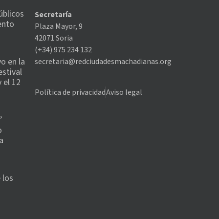
úblicos
Secretaría
ento
Plaza Mayor, 9
42071 Soria
(+34) 975 234 132
o en la
secretaria@redciudadesmachadianas.org
estival
 el 12
Política de privacidad
Aviso legal
’
o
a
 los