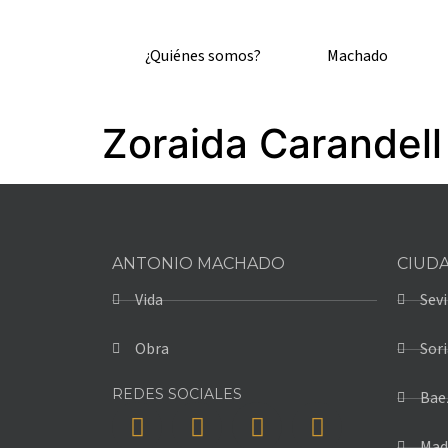
¿Quiénes somos?
Machado
Zoraida Carandell
ANTONIO MACHADO
CIUD
Vida
Sevi
Obra
Sori
REDES SOCIALES
Bae
Mad