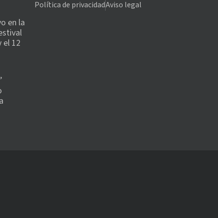
Política de privacidad
Aviso legal
o en la
estival
 el 12
’
o
a