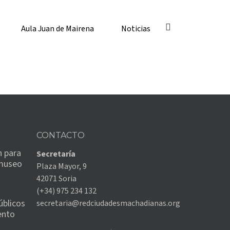
Aula Juan de Mairena
Noticias
CONTACTO
n para
Secretaría
 museo
Plaza Mayor, 9
42071 Soria
(+34) 975 234 132
úblicos
secretaria@redciudadesmachadianas.org
ento