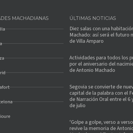
ADES MACHADIANAS
ÚLTIMAS NOTICIAS
Diez salas con una habitació
lla
Machado: así será el futuro
de Villa Amparo
a
Actividades para todos los p
za
por el aniversario del nacimi
de Antonio Machado
rid
Segovia se convierte de nuev
afort
capital de la palabra con el F
de Narración Oral entre el 6 y
celona
de julio
ioure
‘Golpe a golpe, verso a verso
revive la memoria de Antoni