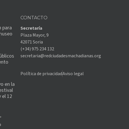
CONTACTO
n para
Secretaría
 museo
Plaza Mayor, 9
42071 Soria
(+34) 975 234 132
úblicos
secretaria@redciudadesmachadianas.org
ento
Política de privacidad
Aviso legal
o en la
estival
 el 12
’
o