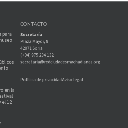
CONTACTO
n para
Secretaría
 museo
Plaza Mayor, 9
42071 Soria
(+34) 975 234 132
úblicos
secretaria@redciudadesmachadianas.org
ento
Política de privacidad
Aviso legal
o en la
estival
 el 12
’