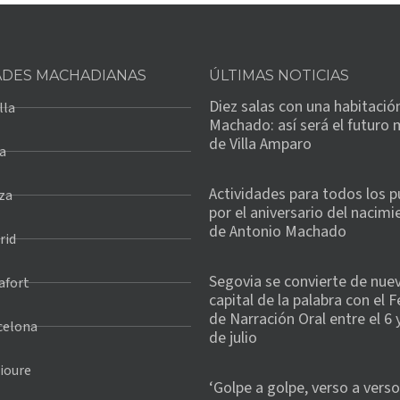
ADES MACHADIANAS
ÚLTIMAS NOTICIAS
Diez salas con una habitació
lla
Machado: así será el futuro
de Villa Amparo
a
Actividades para todos los p
za
por el aniversario del nacimi
de Antonio Machado
rid
Segovia se convierte de nuev
afort
capital de la palabra con el F
de Narración Oral entre el 6 y
celona
de julio
ioure
‘Golpe a golpe, verso a verso