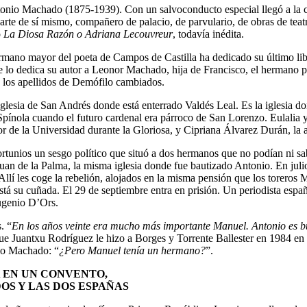
onio Machado (1875-1939). Con un salvoconducto especial llegó a la ci
rte de sí mismo, compañero de palacio, de parvulario, de obras de teatr
o
La Diosa Razón o Adriana Lecouvreur
, todavía inédita.
mano mayor del poeta de Campos de Castilla ha dedicado su último lib
lo dedica su autor a Leonor Machado, hija de Francisco, el hermano pe
 los apellidos de Demófilo cambiados.
 la iglesia de San Andrés donde está enterrado Valdés Leal. Es la iglesi
Spínola cuando el futuro cardenal era párroco de San Lorenzo. Eulalia
or de la Universidad durante la Gloriosa, y Cipriana Álvarez Durán, la
rtunios un sesgo político que situó a dos hermanos que no podían ni sab
n de la Palma, la misma iglesia donde fue bautizado Antonio. En julio 
Allí les coge la rebelión, alojados en la misma pensión que los torero
está su cuñada. El 29 de septiembre entra en prisión. Un periodista esp
Eugenio D’Ors.
. “
En los años veinte era mucho más importante Manuel. Antonio es bu
que Juantxu Rodríguez le hizo a Borges y Torrente Ballester en 1984 en 
nio Machado: “
¿Pero Manuel tenía un hermano?
”.
A EN UN CONVENTO,
OS Y LAS DOS ESPAÑAS