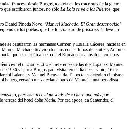
udad francesa desde Burgos, todavía en los estertores de la guerra
o que escribieron juntos, no sólo
La Lola se va a los Puerto
s, que
ro Daniel Pineda Novo. ‘
Manuel Machado. El Gran desconocido
’
queño de los poetas, que fue funcionario de prisiones. Y lleva un
a donde se bautizaron las hermanas Carmen y Eulalia Cáceres, nacidas en
 y Manuel Machado tuvieron los mismos padrinos de bautizo, Antonio
 abuela que les enseñó a leer con el Romancero a los dos hermanos.
ían vivir el uno sin el otro en referentes de las dos Españas. Manuel
de 1936 viajan a Burgos para visitar en el día de su santo, 16 de
s Marcial Lalanda y Manuel Bienvenida. El poeta es detenido el mismo
añol ha tergiversado unas declaraciones de Manuel a una periodista
enísimo, pero oscurece el prestigio de su hermano más por
la terraza del hotel doña María. Por esa época, en Santander, el