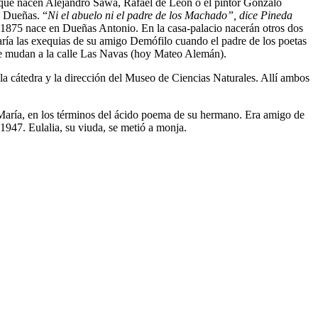
a que nacen Alejandro Sawa, Rafael de León o el pintor Gonzalo
e Dueñas. “
Ni el abuelo ni el padre de los Machado”, dice Pineda
de 1875 nace en Dueñas Antonio. En la casa-palacio nacerán otros dos
ría las exequias de su amigo Demófilo cuando el padre de los poetas
e se mudan a la calle Las Navas (hoy Mateo Alemán).
la cátedra y la dirección del Museo de Ciencias Naturales. Allí ambos
 María, en los términos del ácido poema de su hermano. Era amigo de
947. Eulalia, su viuda, se metió a monja.