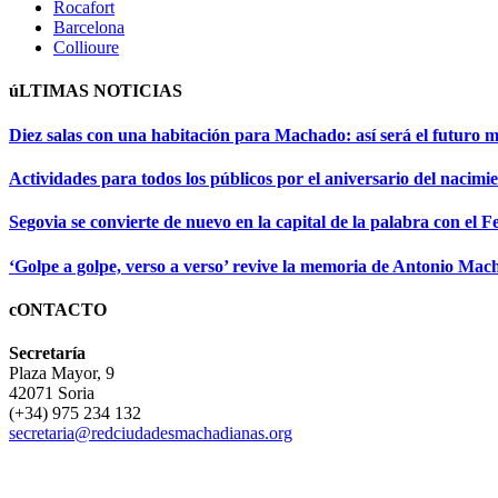
Rocafort
Barcelona
Collioure
úLTIMAS NOTICIAS
Diez salas con una habitación para Machado: así será el futuro 
Actividades para todos los públicos por el aniversario del naci
Segovia se convierte de nuevo en la capital de la palabra con el Fe
‘Golpe a golpe, verso a verso’ revive la memoria de Antonio Mach
cONTACTO
Secretaría
Plaza Mayor, 9
42071 Soria
(+34) 975 234 132
secretaria@redciudadesmachadianas.org