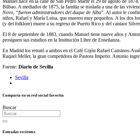
Manuel nace en la calle de San Pedro Mártir el 29 de agosto de 1874,
Bilbao. A mediados de 1875, la familia se traslada a una de las vivie
Novo, “fueron administradores del duque de Alba
”. Al autor le conf
niños, Rafael y María Luisa, que mueren muy pequeños. A los dos los 
(y del folklore) muere a su regreso de Puerto Rico y del cantaor Silv
El 8 de septiembre de 1883, cuando Manuel tiene nueve años y Antonio
prosiguen sus estudios en la Institución Libre de Enseñanza.
En Madrid los retrató a ambos en el Café Gijón Rafael Cansinos-Assé
Raquel Meller, la gran competidora de Pastora Imperio. Antonio ingre
Fuente:
Diario de Sevilla
Sevilla
Comparta en su red social favorita
Buscar
Entradas recientes