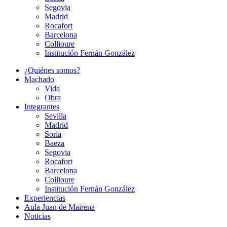
Segovia
Madrid
Rocafort
Barcelona
Collioure
Institución Fernán González
¿Quiénes somos?
Machado
Vida
Obra
Integrantes
Sevilla
Madrid
Soria
Baeza
Segovia
Rocafort
Barcelona
Collioure
Institución Fernán González
Experiencias
Aula Juan de Mairena
Noticias