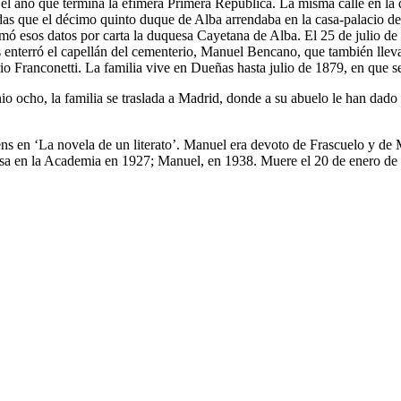
 el año que termina la efímera Primera República. La misma calle en l
ndas que el décimo quinto duque de Alba arrendaba en la casa-palacio d
irmó esos datos por carta la duquesa Cayetana de Alba. El 25 de julio 
enterró el capellán del cementerio, Manuel Bencano, que también lleva
erio Franconetti. La familia vive en Dueñas hasta julio de 1879, en qu
 ocho, la familia se traslada a Madrid, donde a su abuelo le han dado 
ns en ‘La novela de un literato’. Manuel era devoto de Frascuelo y de
sa en la Academia en 1927; Manuel, en 1938. Muere el 20 de enero de 1