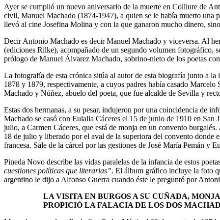
Ayer se cumplió un nuevo aniversario de la muerte en Colliure de Ant
civil, Manuel Machado (1874-1947), a quien se le había muerto una pa
llevó al cine Josefina Molina y con la que ganaron mucho dinero, sin
Decir Antonio Machado es decir Manuel Machado y viceversa. Al her
(ediciones Rilke), acompañado de un segundo volumen fotográfico, se 
prólogo de Manuel Álvarez Machado, sobrino-nieto de los poetas con
La fotografía de esta crónica sitúa al autor de esta biografía junto a
1878 y 1879, respectivamente, a cuyos padres había casado Marcelo 
Machado y Núñez, abuelo del poeta, que fue alcalde de Sevilla y rect
Estas dos hermanas, a su pesar, indujeron por una coincidencia de info
Machado se casó con Eulalia Cáceres el 15 de junio de 1910 en San Jua
julio, a Carmen Cáceres, que está de monja en un convento burgalés. 
18 de julio y liberado por el aval de la superiora del convento donde 
francesa. Sale de la cárcel por las gestiones de José María Pemán y 
Pineda Novo describe las vidas paralelas de la infancia de estos poetas
cuestiones políticas que literarias”
. El álbum gráfico incluye la foto 
argentino le dijo a Alfonso Guerra cuando éste le preguntó por Anto
LA VISITA EN BURGOS A SU CUÑADA, MONJ
PROPICIÓ LA FALACIA DE LOS DOS MACHAD