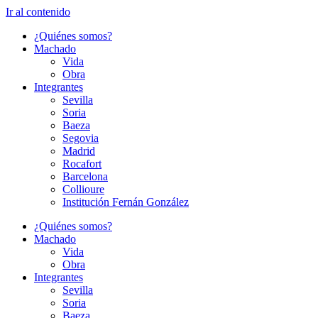
Ir al contenido
¿Quiénes somos?
Machado
Vida
Obra
Integrantes
Sevilla
Soria
Baeza
Segovia
Madrid
Rocafort
Barcelona
Collioure
Institución Fernán González
¿Quiénes somos?
Machado
Vida
Obra
Integrantes
Sevilla
Soria
Baeza