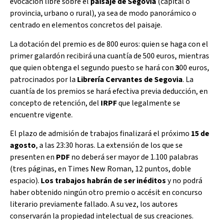
evocación libre sobre el
paisaje de Segovia
(capital o
provincia, urbano o rural), ya sea de modo panorámico o
centrado en elementos concretos del paisaje.
La dotación del premio es de 800 euros: quien se haga con el
primer galardón recibirá una cuantía de 500 euros, mientras
que quien obtenga el segundo puesto se hará con
3
00 euros,
patrocinados por la
Librería Cervantes de Segovia
. La
cuantía de los premios se hará efectiva previa deducción, en
concepto de retención, del
IRPF
que legalmente se
encuentre vigente.
El plazo de admisión de trabajos finalizará el próximo
15 de
agosto
, a las 23:30 horas. La extensión de los que se
presenten en
PDF
no deberá ser mayor de 1.100 palabras
(tres páginas, en Times New Roman, 12 puntos, doble
espacio).
Los trabajos habrán de ser inéditos
y no podrá
haber obtenido ningún otro premio o accésit en concurso
literario previamente fallado. A su vez, los autores
conservarán la propiedad intelectual de sus creaciones.