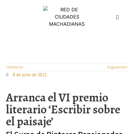
¿Quiénes somos?
Aula Juan de Mairena
Anterior
Siguiente
8 de julio de 2021
Arranca el VI premio
literario ‘Escribir sobre
el paisaje’