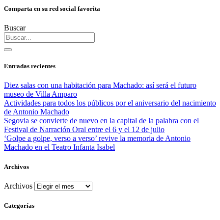
Comparta en su red social favorita
Buscar
Entradas recientes
Diez salas con una habitación para Machado: así será el futuro
museo de Villa Amparo
Actividades para todos los públicos por el aniversario del nacimiento
de Antonio Machado
Segovia se convierte de nuevo en la capital de la palabra con el
Festival de Narración Oral entre el 6 y el 12 de julio
‘Golpe a golpe, verso a verso’ revive la memoria de Antonio
Machado en el Teatro Infanta Isabel
Archivos
Archivos
Categorías