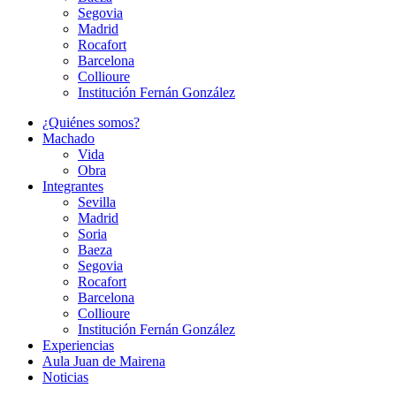
Segovia
Madrid
Rocafort
Barcelona
Collioure
Institución Fernán González
¿Quiénes somos?
Machado
Vida
Obra
Integrantes
Sevilla
Madrid
Soria
Baeza
Segovia
Rocafort
Barcelona
Collioure
Institución Fernán González
Experiencias
Aula Juan de Mairena
Noticias