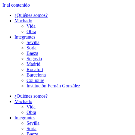
Ir al contenido
¿Quiénes somos?
Machado
Vida
Obra
Integrantes
Sevilla
Soria
Baeza
Segovia
Madrid
Rocafort
Barcelona
Collioure
Institución Fernán González
¿Quiénes somos?
Machado
Vida
Obra
Integrantes
Sevilla
Soria
Baeza