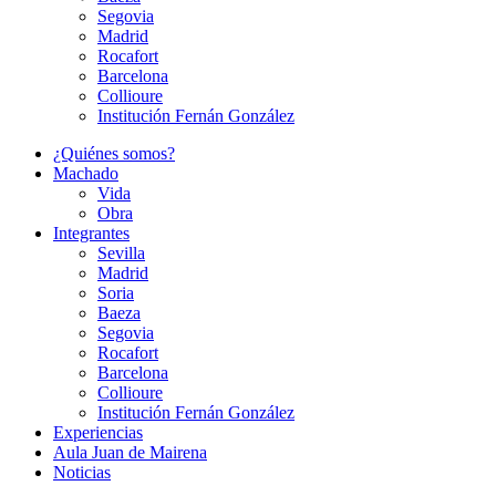
Segovia
Madrid
Rocafort
Barcelona
Collioure
Institución Fernán González
¿Quiénes somos?
Machado
Vida
Obra
Integrantes
Sevilla
Madrid
Soria
Baeza
Segovia
Rocafort
Barcelona
Collioure
Institución Fernán González
Experiencias
Aula Juan de Mairena
Noticias