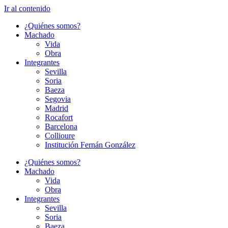
Ir al contenido
¿Quiénes somos?
Machado
Vida
Obra
Integrantes
Sevilla
Soria
Baeza
Segovia
Madrid
Rocafort
Barcelona
Collioure
Institución Fernán González
¿Quiénes somos?
Machado
Vida
Obra
Integrantes
Sevilla
Soria
Baeza