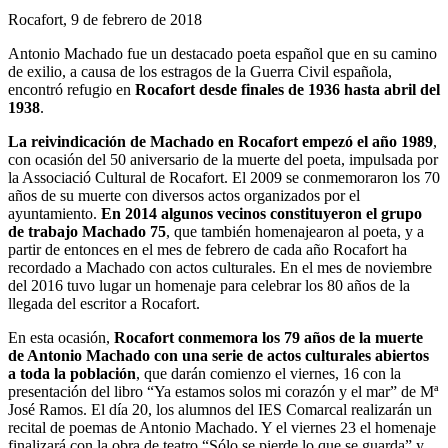
Rocafort, 9 de febrero de 2018
Antonio Machado fue un destacado poeta español que en su camino
de exilio, a causa de los estragos de la Guerra Civil española,
encontró refugio en
Rocafort desde finales de 1936 hasta abril del
1938
.
La reivindicación de Machado en Rocafort empezó el año 1989
,
con ocasión del 50 aniversario de la muerte del poeta, impulsada por
la Associació Cultural de Rocafort. El 2009 se conmemoraron los 70
años de su muerte con diversos actos organizados por el
ayuntamiento.
En 2014 algunos vecinos constituyeron el grupo
de trabajo Machado 75
, que también homenajearon al poeta, y a
partir de entonces en el mes de febrero de cada año Rocafort ha
recordado a Machado con actos culturales. En el mes de noviembre
del 2016 tuvo lugar un homenaje para celebrar los 80 años de la
llegada del escritor a Rocafort.
En esta ocasión,
Rocafort conmemora los 79 años de la muerte
de Antonio Machado con una serie de actos culturales abiertos
a toda la población
, que darán comienzo el viernes, 16 con la
presentación del libro “Ya estamos solos mi corazón y el mar” de Mª
José Ramos. El día 20, los alumnos del IES Comarcal realizarán un
recital de poemas de Antonio Machado. Y el viernes 23 el homenaje
finalizará con la obra de teatro “Sólo se pierde lo que se guarda” y