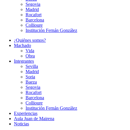
Segovia
Madrid
Rocafort
Barcelona
Collioure
Institución Fernán González
¿Quiénes somos?
Machado
Vida
Obra
Integrantes
Sevilla
Madrid
Soria
Baeza
Segovia
Rocafort
Barcelona
Collioure
Institución Fernán González
Experiencias
Aula Juan de Mairena
Noticias