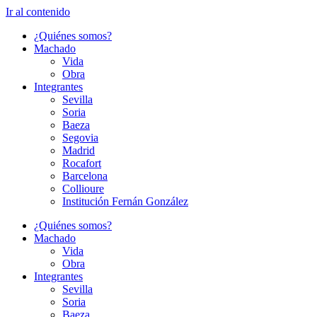
Ir al contenido
¿Quiénes somos?
Machado
Vida
Obra
Integrantes
Sevilla
Soria
Baeza
Segovia
Madrid
Rocafort
Barcelona
Collioure
Institución Fernán González
¿Quiénes somos?
Machado
Vida
Obra
Integrantes
Sevilla
Soria
Baeza