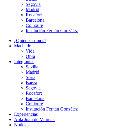
Segovia
Madrid
Rocafort
Barcelona
Collioure
Institución Fernán González
¿Quiénes somos?
Machado
Vida
Obra
Integrantes
Sevilla
Madrid
Soria
Baeza
Segovia
Rocafort
Barcelona
Collioure
Institución Fernán González
Experiencias
Aula Juan de Mairena
Noticias