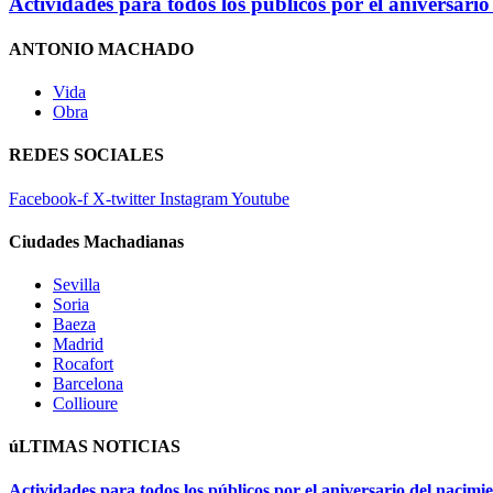
Actividades para todos los públicos por el aniversar
ANTONIO MACHADO
Vida
Obra
REDES SOCIALES
Facebook-f
X-twitter
Instagram
Youtube
Ciudades Machadianas
Sevilla
Soria
Baeza
Madrid
Rocafort
Barcelona
Collioure
úLTIMAS NOTICIAS
Actividades para todos los públicos por el aniversario del naci