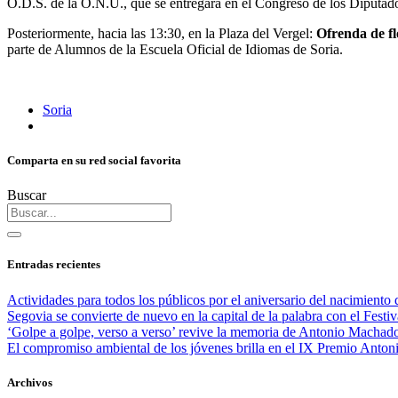
O.D.S. de la O.N.U., que se entregará en el Congreso de los Diputad
Posteriormente, hacia las 13:30, en la Plaza del Vergel:
Ofrenda de fl
parte de Alumnos de la Escuela Oficial de Idiomas de Soria.
Soria
Comparta en su red social favorita
Buscar
Entradas recientes
Actividades para todos los públicos por el aniversario del nacimient
Segovia se convierte de nuevo en la capital de la palabra con el Festiv
‘Golpe a golpe, verso a verso’ revive la memoria de Antonio Machado 
El compromiso ambiental de los jóvenes brilla en el IX Premio Anto
Archivos