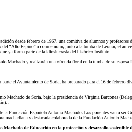
radición desde febrero de 1967, una comitiva de alumnos y profesores de
o del “Alto Espino” a conmemorar, junto a la tumba de Leonor, el anive
ue ya forma parte de la idiosincrasia del histórico Instituto.
o Machado y realizarán una ofrenda floral en la tumba de su esposa L
arte el Ayuntamiento de Soria, ha preparado para el 16 de febrero dive
onio Machado de Soria, bajo la presidencia de Virginia Barcones (Dele
ón). .
de la Fundación Española Antonio Machado. Los ponentes van a ser Gon
obra machadiana y destacada colaborada de la Fundación Antonio Macha
o Machado de Educación en la protección y desarrollo sostenible d