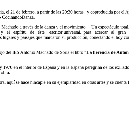
, el 21 de febrero, a partir de las 20:30 horas, y coproducida por el A
co CocinandoDanza.
hado a través de la danza y el movimiento. Un espectáculo total, do
a y el espíritu de éste escritor universal, para acercar al gran p
 lugares y paisajes que marcaron su producción, conectando el hoy co
Rojo del IES Antonio Machado de Soria el libro “
La herencia de Anton
y 1970 en el interior de España y en la España peregrina de los exiliad
 obra.
obra, aquí se hace hincapié en su ejemplaridad en otras artes y se cuenta