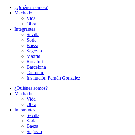
Ir
¿Quiénes somos?
al
Machado
contenido
Vida
Obra
Integrantes
Sevilla
Soria
Baeza
Segovia
Madrid
Rocafort
Barcelona
Collioure
Institución Fernán González
¿Quiénes somos?
Machado
Vida
Obra
Integrantes
Sevilla
Soria
Baeza
Segovia