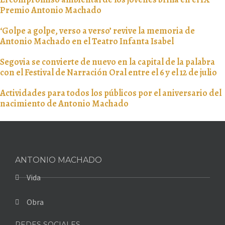
Premio Antonio Machado
‘Golpe a golpe, verso a verso’ revive la memoria de
Antonio Machado en el Teatro Infanta Isabel
Segovia se convierte de nuevo en la capital de la palabra
con el Festival de Narración Oral entre el 6 y el 12 de julio
Actividades para todos los públicos por el aniversario del
nacimiento de Antonio Machado
ANTONIO MACHADO
Vida
Obra
REDES SOCIALES