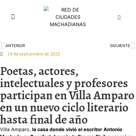
¿Quiénes somos?
Aula Juan de Mairena
ANTERIOR
SIGUIENTE
14 de septiembre de 2022
Poetas, actores,
intelectuales y profesores
participan en Villa Amparo
en un nuevo ciclo literario
hasta final de año
Villa Amparo,
la casa donde vivió el escritor Antonio