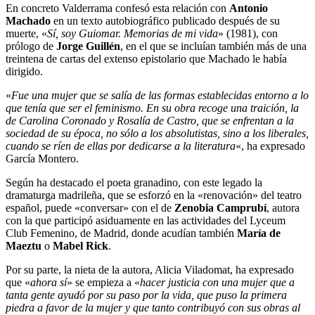
En concreto Valderrama confesó esta relación con
Antonio
Machado
en un texto autobiográfico publicado después de su
muerte, «
Sí, soy Guiomar. Memorias de mi vida
» (1981), con
prólogo de
Jorge Guillén
, en el que se incluían también más de una
treintena de cartas del extenso epistolario que Machado le había
dirigido.
«
Fue una mujer que se salía de las formas establecidas entorno a lo
que tenía que ser el feminismo. En su obra recoge una traición, la
de Carolina Coronado y Rosalía de Castro, que se enfrentan a la
sociedad de su época, no sólo a los absolutistas, sino a los liberales,
cuando se ríen de ellas por dedicarse a la literatura
«, ha expresado
García Montero.
Según ha destacado el poeta granadino, con este legado la
dramaturga madrileña, que se esforzó en la «renovación» del teatro
español, puede «conversar» con el de
Zenobia Camprubí
, autora
con la que participó asiduamente en las actividades del Lyceum
Club Femenino, de Madrid, donde acudían también
María de
Maeztu
o
Mabel Rick
.
Por su parte, la nieta de la autora, Alicia Viladomat, ha expresado
que «
ahora sí
» se empieza a «
hacer justicia con una mujer que a
tanta gente ayudó por su paso por la vida, que puso la primera
piedra a favor de la mujer y que tanto contribuyó con sus obras al