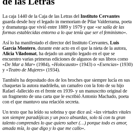
de las Letras
La caja 1440 de la Caja de las Letras del
Instituto Cervantes
guarda desde hoy el legado in memoriam de Pilar Valderrama, poeta
y dramaturga que vivió entre 1889 y 1979 y que «
se salía de las
formas establecidas entorno a lo que tenía que ser el feminismo
«.
Así lo ha manifestado el director del Instituto Cervantes,
Luis
García Montero
, durante este acto en el que la nieta de la autora,
Alicia Viladomat
, ha dejado un amplio legado en el que se
encuentro varias primeras ediciones de algunos de sus libros como
«
De Mar a Mar
» (1984), «
Holocausto
» (1943) o «
Esencias
» (1930)
y «
Teatro de Mujeres
» (1934).
También ha depositado dos de los broches que siempre lucía en sus
chaquetas la autora madrileña, un camafeo con la foto de su hijo
Rafael -fallecido en el frente en 1939- y un manuscrito original de
un fragmento de una carta que le escribió Antonio Machado, poeta
con el que mantuvo una relación secreta.
Un texto que ha leído su sobrina y que dice así: «
las virtudes vitales
son siempre paradójicas y un poco absurdas, solo tú con tu gran
talento comprendes lo que quiero saber (…) porque todo es amor,
amada mía, lo que digo y lo que me callo
«.