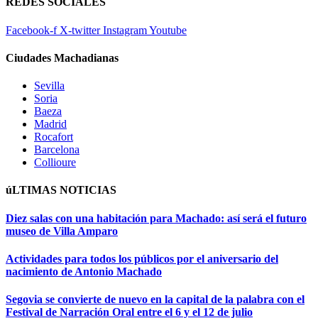
REDES SOCIALES
Facebook-f
X-twitter
Instagram
Youtube
Ciudades Machadianas
Sevilla
Soria
Baeza
Madrid
Rocafort
Barcelona
Collioure
úLTIMAS NOTICIAS
Diez salas con una habitación para Machado: así será el futuro
museo de Villa Amparo
Actividades para todos los públicos por el aniversario del
nacimiento de Antonio Machado
Segovia se convierte de nuevo en la capital de la palabra con el
Festival de Narración Oral entre el 6 y el 12 de julio