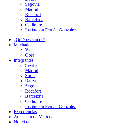
Segovia
Madrid
Rocafort
Barcelona
Collioure
Institución Fernán González
¿Quiénes somos?
Machado
Vida
Obra
Integrantes
Sevilla
Madrid
Soria
Baeza
Segovia
Rocafort
Barcelona
Collioure
Institución Fernán González
Experiencias
Aula Juan de Mairena
Noticias