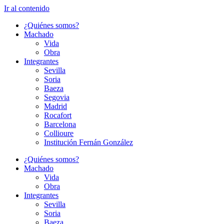
Ir al contenido
¿Quiénes somos?
Machado
Vida
Obra
Integrantes
Sevilla
Soria
Baeza
Segovia
Madrid
Rocafort
Barcelona
Collioure
Institución Fernán González
¿Quiénes somos?
Machado
Vida
Obra
Integrantes
Sevilla
Soria
Baeza