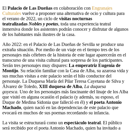
El
Palacio de Las Dueñas
en colaboración con
Engranajes
Culturales
vuelve a proponer una alternativa de ocio y cultura para
el verano de 2022, un ciclo de
visitas nocturnas
teatralizadas
Nobles y poetas
, toda una experiencia teatral
inmersiva donde los asistentes podrán conocer y disfrutar de algunos
de los habitantes más ilustres de la casa.
Año 2022: en el Palacio de Las Dueñas de Sevilla se produce una
extraña situación. Por medio de un viaje en el tiempo tres de los
personajes más célebres de la historia de este lugar aparecerán en el
transcurso de una visita cultural para sorpresa de los participantes.
Serán tres personajes muy dispares:
La emperatriz Eugenia de
Montijo
. Su relación familiar con la Casa de Alba, su azarosa vida y
sus muchas visitas a este palacio serán el hilo conductor del
personaje. La Duquesa María del Pilar Teresa Cayetana de Silva y
Álvarez de Toledo,
XIII duquesa de Alba
,
La duquesa
goyesca.
Uno de los personajes más fascinante del linaje de los Alba
que visitó en alguna ocasión el palacio (y además, su esposo, el
Duque de Medina Sidonia que falleció en él) y
el poeta Antonio
Machado
, quien nació en las dependencias de este palacio que
evocará en muchos de sus poemas recordando su infancia.
La visita se estructurará como un
espectáculo teatral
. El público
será recibido por el poeta Antonio Machado, quien ha invitado a