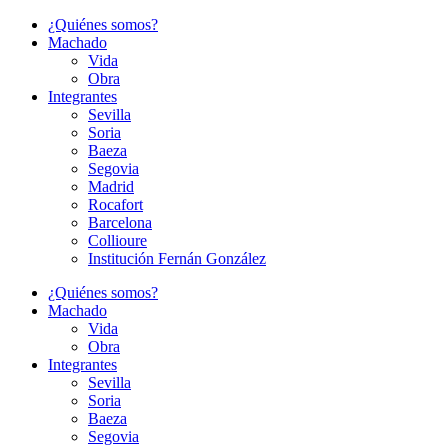
Ir
¿Quiénes somos?
al
Machado
contenido
Vida
Obra
Integrantes
Sevilla
Soria
Baeza
Segovia
Madrid
Rocafort
Barcelona
Collioure
Institución Fernán González
¿Quiénes somos?
Machado
Vida
Obra
Integrantes
Sevilla
Soria
Baeza
Segovia