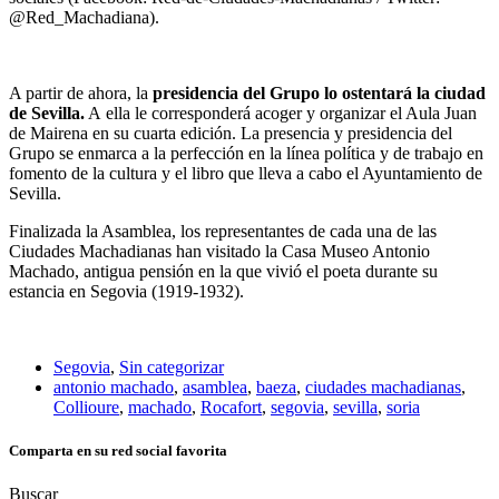
@Red_Machadiana).
A partir de ahora, la
presidencia del Grupo lo ostentará la ciudad
de Sevilla.
A ella le corresponderá acoger y organizar el Aula Juan
de Mairena en su cuarta edición. La presencia y presidencia del
Grupo se enmarca a la perfección en la línea política y de trabajo en
fomento de la cultura y el libro que lleva a cabo el Ayuntamiento de
Sevilla.
Finalizada la Asamblea, los representantes de cada una de las
Ciudades Machadianas han visitado la Casa Museo Antonio
Machado, antigua pensión en la que vivió el poeta durante su
estancia en Segovia (1919-1932).
Segovia
,
Sin categorizar
antonio machado
,
asamblea
,
baeza
,
ciudades machadianas
,
Collioure
,
machado
,
Rocafort
,
segovia
,
sevilla
,
soria
Comparta en su red social favorita
Buscar