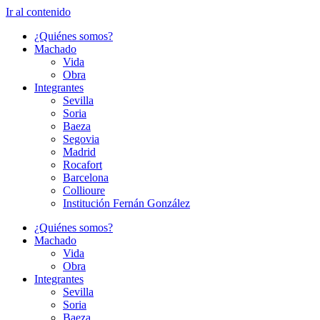
Ir al contenido
¿Quiénes somos?
Machado
Vida
Obra
Integrantes
Sevilla
Soria
Baeza
Segovia
Madrid
Rocafort
Barcelona
Collioure
Institución Fernán González
¿Quiénes somos?
Machado
Vida
Obra
Integrantes
Sevilla
Soria
Baeza