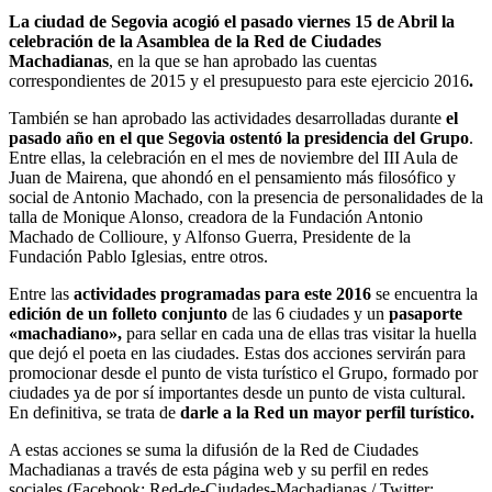
La ciudad de Segovia acogió el pasado viernes 15 de Abril la
celebración de la Asamblea de la Red de Ciudades
Machadianas
, en la que se han aprobado las cuentas
correspondientes de 2015 y el presupuesto para este ejercicio 2016
.
También se han aprobado las actividades desarrolladas durante
el
pasado año en el que Segovia ostentó la presidencia del Grupo
.
Entre ellas, la celebración en el mes de noviembre del III Aula de
Juan de Mairena, que ahondó en el pensamiento más filosófico y
social de Antonio Machado, con la presencia de personalidades de la
talla de Monique Alonso, creadora de la Fundación Antonio
Machado de Collioure, y Alfonso Guerra, Presidente de la
Fundación Pablo Iglesias, entre otros.
Entre las
actividades programadas para este 2016
se encuentra la
edición de un folleto conjunto
de las 6 ciudades y un
pasaporte
«machadiano»,
para sellar en cada una de ellas tras visitar la huella
que dejó el poeta en las ciudades. Estas dos acciones servirán para
promocionar desde el punto de vista turístico el Grupo, formado por
ciudades ya de por sí importantes desde un punto de vista cultural.
En definitiva, se trata de
darle a la Red un mayor perfil turístico.
A estas acciones se suma la difusión de la Red de Ciudades
Machadianas a través de esta página web y su perfil en redes
sociales (Facebook: Red-de-Ciudades-Machadianas / Twitter: