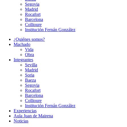
Segovia
Madrid
Rocafort
Barcelona
Collioure
Institución Fernán González
¿Quiénes somos?
Machado
Vida
Obra
Integrantes
Sevilla
Madrid
Soria
Baeza
Segovia
Rocafort
Barcelona
Collioure
Institución Fernán González
Experiencias
Aula Juan de Mairena
Noticias