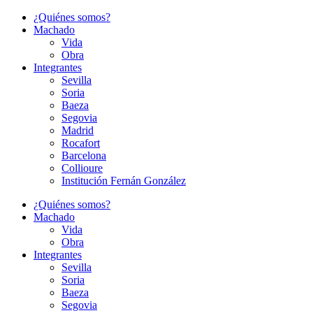
Ir
¿Quiénes somos?
al
Machado
contenido
Vida
Obra
Integrantes
Sevilla
Soria
Baeza
Segovia
Madrid
Rocafort
Barcelona
Collioure
Institución Fernán González
¿Quiénes somos?
Machado
Vida
Obra
Integrantes
Sevilla
Soria
Baeza
Segovia