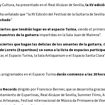
y Cultura, ha presentado en el Real Alcázar de Sevilla,
la XV edició
a señalado que “la XV Edición del Festival de la Guitarra de Sevill
achado
”.
ciertos que tendrán lugar en el espacio Turina
, siendo el primer
maestros de la guitarra
impartidas en la Sala Juan de Mairena”.
nciertos que hagan las delicias de los amantes de la guitarra
, 
de Loreto (Espartinas) se suma a la lista de espacios particip
ázar, el Espacio Turina, la Sala Antiquarium o el Espacio Santa Clara
s programados en el Espacio Turina
darán comienzo a las 20 hora
es Records
dirigido por Francisco Bernier, que se desarrolla gracia
tamiento de Espartinas, Real Alcázar de Sevilla, Summer Films, Ab
 Artesanas, Festival internacional de Música da Primavera de Vis