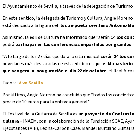
El Ayuntamiento de Sevilla, a través de la delegación de Turismo 
En este sentido, la delegada de Turismo y Cultura, Angie Moreno h
está dedicado a la figura del
ilustre poeta sevillano Antonio M
Asimismo, la edil de Cultura ha informado que “serán
14 los con
podrá
participar en las conferencias impartidas por grandes 
“A lo largo de los 27 días que dura la cita musical
serán 24 los co
novedades más destacadas de esta edición es que
el Monasterio 
que acogerá la inauguración el día 22 de octubre
, el Real Alc
Fuente:
Viva Sevilla
Por último, Angie Moreno ha concluido que “todos los concierto
precio de 10 euros para la entrada general”.
El Festival de la Guitarra de Sevilla es
un proyecto de Contrast
Cultura
– INAEM, con la colaboración de la Fundación SGAE, Ayun
Ejecutantes (AIE), Leona-Carbon Case, Manuel Murciano Guitarras