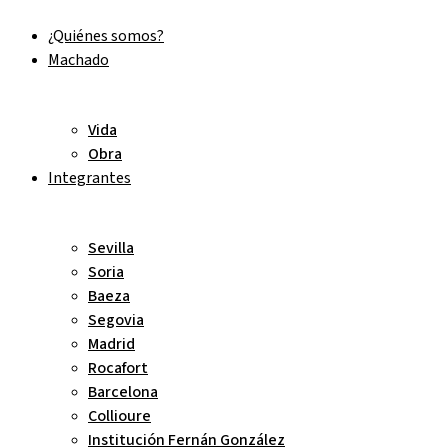
Ir
¿Quiénes somos?
al
Machado
contenido
Vida
Obra
Integrantes
Sevilla
Soria
Baeza
Segovia
Madrid
Rocafort
Barcelona
Collioure
Institución Fernán González