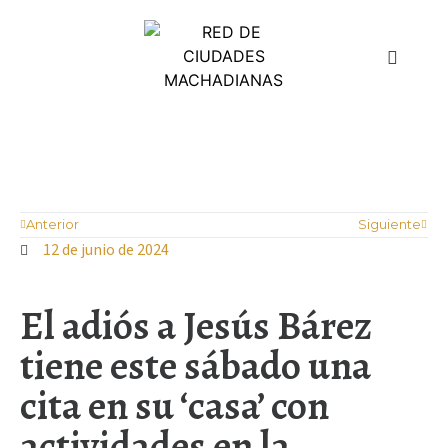
¿Quiénes somos?
Aula Juan de Mairena
Anterior
Siguiente
12 de junio de 2024
El adiós a Jesús Bárez
tiene este sábado una
cita en su ‘casa’ con
actividades en la