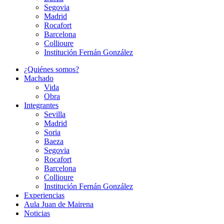
Segovia
Madrid
Rocafort
Barcelona
Collioure
Institución Fernán González
¿Quiénes somos?
Machado
Vida
Obra
Integrantes
Sevilla
Madrid
Soria
Baeza
Segovia
Rocafort
Barcelona
Collioure
Institución Fernán González
Experiencias
Aula Juan de Mairena
Noticias