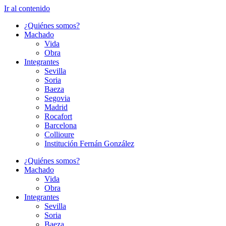
Ir al contenido
¿Quiénes somos?
Machado
Vida
Obra
Integrantes
Sevilla
Soria
Baeza
Segovia
Madrid
Rocafort
Barcelona
Collioure
Institución Fernán González
¿Quiénes somos?
Machado
Vida
Obra
Integrantes
Sevilla
Soria
Baeza