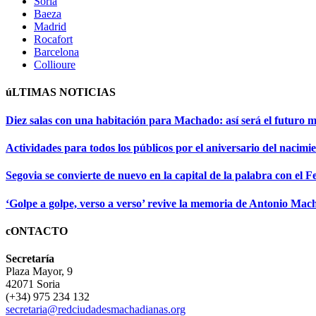
Soria
Baeza
Madrid
Rocafort
Barcelona
Collioure
úLTIMAS NOTICIAS
Diez salas con una habitación para Machado: así será el futuro 
Actividades para todos los públicos por el aniversario del naci
Segovia se convierte de nuevo en la capital de la palabra con el Fe
‘Golpe a golpe, verso a verso’ revive la memoria de Antonio Mach
cONTACTO
Secretaría
Plaza Mayor, 9
42071 Soria
(+34) 975 234 132
secretaria@redciudadesmachadianas.org