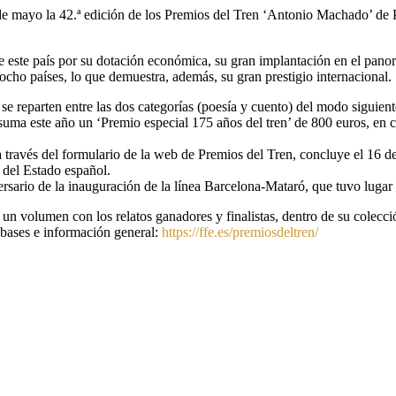
 mayo la 42.ª edición de los Premios del Tren ‘Antonio Machado’ de Poe
 este país por su dotación económica, su gran implantación en el panora
ocho países, lo que demuestra, además, su gran prestigio internacional.
se reparten entre las dos categorías (poesía y cuento) del modo siguien
 suma este año un ‘Premio especial 175 años del tren’ de 800 euros, en 
 a través del formulario de la web de Premios del Tren, concluye el 16 d
l del Estado español.
versario de la inauguración de la línea Barcelona-Mataró, que tuvo lugar
n volumen con los relatos ganadores y finalistas, dentro de su colecció
 bases e información general:
https://ffe.es/premiosdeltren/