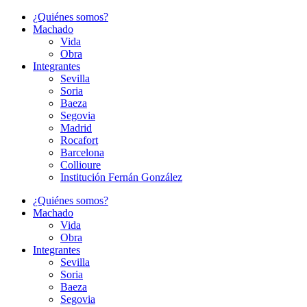
Ir
¿Quiénes somos?
al
Machado
contenido
Vida
Obra
Integrantes
Sevilla
Soria
Baeza
Segovia
Madrid
Rocafort
Barcelona
Collioure
Institución Fernán González
¿Quiénes somos?
Machado
Vida
Obra
Integrantes
Sevilla
Soria
Baeza
Segovia