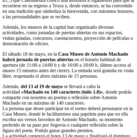
a.C.) que Clitemnestra colocó una alfombra a Agamenón para que la
recorriese en su regreso a Troya y, desde entonces, se ha convertido
en una tradición que simboliza la bienvenida, con máximos honores,
a las personalidades que se reciben.
Además, los museos de la capital han organizado diversas
actividades, como jornadas de puertas abiertas en sus espacios,
visitas guiadas, concursos, cuentacuentos, proyección de películas o
demostración de oficios.
El sábado 18 de mayo, en la
Casa Museo de Antonio Machado
habrá jornada de puertas abiertas
en el horario habitual de
apertura (de 11:00 a 14:00 h y de 16:00 a 18:00 h, último acceso al
museo 15 minutos antes del cierre). La entrada será gratuita en visita
libre, respetando el aforo máximo de 15 personas.
Además,
del 13 al 19 de mayo
se llevará a cabo la
actividad
«Machado en 140 caracteres (tuits 1.0)»
, donde podrás
compartir con nosotros un poema o reflexión sobre Antonio
Machado en un máximo de 140 caracteres.
La persona que desee participar en el sorteo deberá personarse en la
Casa Museo, donde le facilitaremos una papeleta para que en ella
escriba sus versos favoritos de Antonio Machado, su momento
preferido de su paso por Segovia o cualquier reflexión sobre la
figura del poeta. Podrás ganar grandes premios.
La actividad comenzó el lunes 13 de mayo y finalizará el domingo