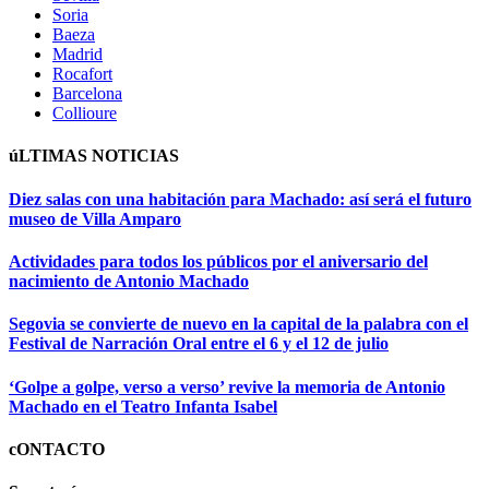
Soria
Baeza
Madrid
Rocafort
Barcelona
Collioure
úLTIMAS NOTICIAS
Diez salas con una habitación para Machado: así será el futuro
museo de Villa Amparo
Actividades para todos los públicos por el aniversario del
nacimiento de Antonio Machado
Segovia se convierte de nuevo en la capital de la palabra con el
Festival de Narración Oral entre el 6 y el 12 de julio
‘Golpe a golpe, verso a verso’ revive la memoria de Antonio
Machado en el Teatro Infanta Isabel
cONTACTO