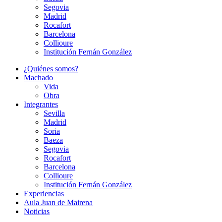
Segovia
Madrid
Rocafort
Barcelona
Collioure
Institución Fernán González
¿Quiénes somos?
Machado
Vida
Obra
Integrantes
Sevilla
Madrid
Soria
Baeza
Segovia
Rocafort
Barcelona
Collioure
Institución Fernán González
Experiencias
Aula Juan de Mairena
Noticias