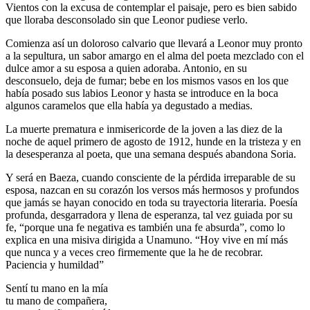
Vientos con la excusa de contemplar el paisaje, pero es bien sabido
que lloraba desconsolado sin que Leonor pudiese verlo.
Comienza así un doloroso calvario que llevará a Leonor muy pronto
a la sepultura, un sabor amargo en el alma del poeta mezclado con el
dulce amor a su esposa a quien adoraba. Antonio, en su
desconsuelo, deja de fumar; bebe en los mismos vasos en los que
había posado sus labios Leonor y hasta se introduce en la boca
algunos caramelos que ella había ya degustado a medias.
La muerte prematura e inmisericorde de la joven a las diez de la
noche de aquel primero de agosto de 1912, hunde en la tristeza y en
la desesperanza al poeta, que una semana después abandona Soria.
Y será en Baeza, cuando consciente de la pérdida irreparable de su
esposa, nazcan en su corazón los versos más hermosos y profundos
que jamás se hayan conocido en toda su trayectoria literaria. Poesía
profunda, desgarradora y llena de esperanza, tal vez guiada por su
fe, “porque una fe negativa es también una fe absurda”, como lo
explica en una misiva dirigida a Unamuno. “Hoy vive en mí más
que nunca y a veces creo firmemente que la he de recobrar.
Paciencia y humildad”
Sentí tu mano en la mía
tu mano de compañera,