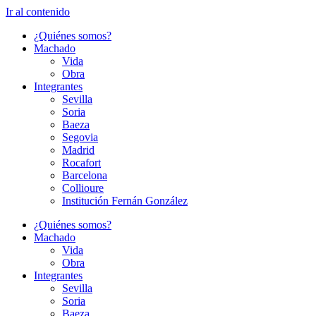
Ir al contenido
¿Quiénes somos?
Machado
Vida
Obra
Integrantes
Sevilla
Soria
Baeza
Segovia
Madrid
Rocafort
Barcelona
Collioure
Institución Fernán González
¿Quiénes somos?
Machado
Vida
Obra
Integrantes
Sevilla
Soria
Baeza