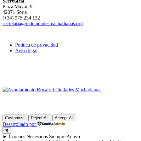
Secretaría
Plaza Mayor, 9
42071 Soria
(+34) 975 234 132
secretaria@redciudadesmachadianas.org
Política de privacidad
Aviso legal
Customize
Reject All
Accept All
Desarrollado por
✖
►
Cookies Necesarias
Siempre Activo