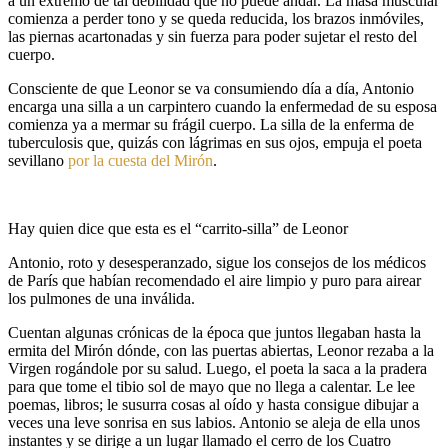
a un extremo de tal debilidad que no puede andar. La masa muscular
comienza a perder tono y se queda reducida, los brazos inmóviles,
las piernas acartonadas y sin fuerza para poder sujetar el resto del
cuerpo.
Consciente de que Leonor se va consumiendo día a día, Antonio
encarga una silla a un carpintero cuando la enfermedad de su esposa
comienza ya a mermar su frágil cuerpo. La silla de la enferma de
tuberculosis que, quizás con lágrimas en sus ojos, empuja el poeta
sevillano
por la cuesta del Mirón
.
Hay quien dice que esta es el “carrito-silla” de Leonor
Antonio, roto y desesperanzado, sigue los consejos de los médicos
de París que habían recomendado el aire limpio y puro para airear
los pulmones de una inválida.
Cuentan algunas crónicas de la época que juntos llegaban hasta la
ermita del Mirón dónde, con las puertas abiertas, Leonor rezaba a la
Virgen rogándole por su salud. Luego, el poeta la saca a la pradera
para que tome el tibio sol de mayo que no llega a calentar. Le lee
poemas, libros; le susurra cosas al oído y hasta consigue dibujar a
veces una leve sonrisa en sus labios. Antonio se aleja de ella unos
instantes y se dirige a un lugar llamado el cerro de los Cuatro