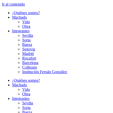
Ir al contenido
¿Quiénes somos?
Machado
Vida
Obra
Integrantes
Sevilla
Soria
Baeza
Segovia
Madrid
Rocafort
Barcelona
Collioure
Institución Fernán González
¿Quiénes somos?
Machado
Vida
Obra
Integrantes
Sevilla
Soria
Baeza