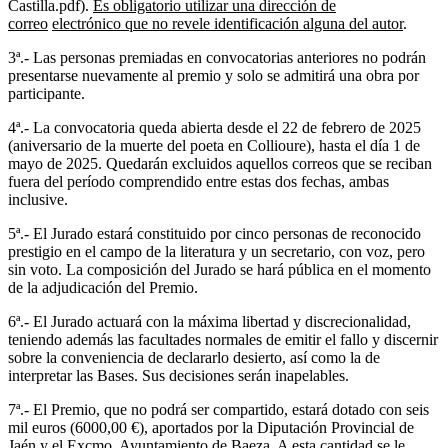
Castilla.pdf).
Es obligatorio utilizar una dirección de
correo
electrónico que no revele identificación alguna del autor
.
3ª.- Las personas premiadas en convocatorias anteriores no podrán
presentarse nuevamente al premio y solo se admitirá una obra por
participante.
4ª.- La convocatoria queda abierta desde el 22 de febrero de 2025
(aniversario de la muerte del poeta en Collioure), hasta el día 1 de
mayo de 2025. Quedarán excluidos aquellos correos que se reciban
fuera del período comprendido entre estas dos fechas, ambas
inclusive.
5ª.- El Jurado estará constituido por cinco personas de reconocido
prestigio en el campo de la literatura y un secretario, con voz, pero
sin voto. La composición del Jurado se hará pública en el momento
de la adjudicación del Premio.
6ª.- El Jurado actuará con la máxima libertad y discrecionalidad,
teniendo además las facultades normales de emitir el fallo y discernir
sobre la conveniencia de declararlo desierto, así como la de
interpretar las Bases. Sus decisiones serán inapelables.
7ª.- El Premio, que no podrá ser compartido, estará dotado con seis
mil euros (6000,00 €), aportados por la Diputación Provincial de
Jaén y el Excmo. Ayuntamiento de Baeza. A esta cantidad se le