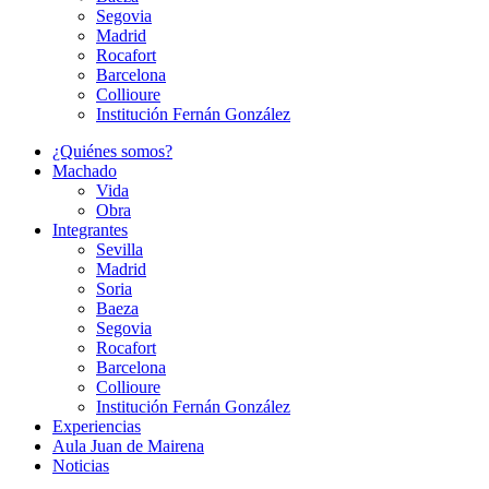
Segovia
Madrid
Rocafort
Barcelona
Collioure
Institución Fernán González
¿Quiénes somos?
Machado
Vida
Obra
Integrantes
Sevilla
Madrid
Soria
Baeza
Segovia
Rocafort
Barcelona
Collioure
Institución Fernán González
Experiencias
Aula Juan de Mairena
Noticias