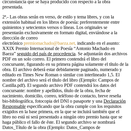
circunstancia que se haya producido con respecto a la obra
presentada.
2ª.- Las obras serán en verso, de estilo y tema libres, y con la
extensión habitual en los libros de poesía: preferentemente entre
quinientos y setecientos versos o líneas. Los originales se
presentarán exclusivamente en formato digital, enviándose a la
dirección de correo
electrónico
premiomachado@baeza.net,
indicando en el asunto:
XXIX Premio Internacional de Poesía “Antonio Machado en
Baeza”
seguido del país de procedencia
. Se adjuntarán dos archivos
PDF en un solo correo. El primero contendrá el libro del
concursante, figurando en su primera página solamente el título de la
obra. El archivo deberá estar debidamente paginado, numerado y
editado en Times New Roman o similar con interlineado 1,5. El
nombre del archivo será el título del libro (Ejemplo: Campos de
Castilla.pdf). El segundo archivo PDF contendrá los datos del
concursante: nombre y apellidos, título de la obra, fecha de
nacimiento, domicilio, correo, teléfono de contacto, breve reseña
bio-bibliográfica, fotocopia del DNI o pasaporte y una
Declaración
Responsable
especificando que la obra cumple con los requisitos
exigidos en la base primera, en la que se incluirá también que el
libro no está ni será presentado a ningún otro premio hasta que se
haga público el fallo de éste. El segundo archivo se nombrará
Datos_Título de la obra (Ejemplo: Datos_Campos de