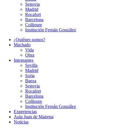
Segovia
Madrid
Rocafort
Barcelona
Collioure
Institución Fernán González
¿Quiénes somos?
Machado
Vida
Obra
Integrantes
Sevilla
Madrid
Soria
Baeza
Segovia
Rocafort
Barcelona
Collioure
Institución Fernán González
Experiencias
Aula Juan de Mairena
Noticias