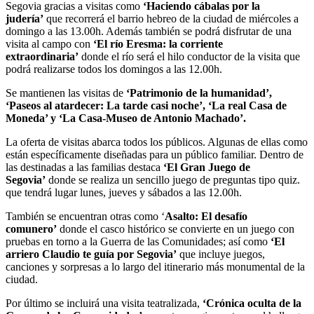
Segovia gracias a visitas como
‘Haciendo cábalas por la
judería’
que recorrerá el barrio hebreo de la ciudad de miércoles a
domingo a las 13.00h. Además también se podrá disfrutar de una
visita al campo con
‘El río Eresma: la corriente
extraordinaria’
donde el río será el hilo conductor de la visita que
podrá realizarse todos los domingos a las 12.00h.
Se mantienen las visitas de
‘Patrimonio de la humanidad’,
‘Paseos al atardecer: La tarde casi noche’, ‘La real Casa de
Moneda’ y ‘La Casa-Museo de Antonio Machado’.
La oferta de visitas abarca todos los públicos. Algunas de ellas como
están específicamente diseñadas para un público familiar. Dentro de
las destinadas a las familias destaca
‘El Gran Juego de
Segovia’
donde se realiza un sencillo juego de preguntas tipo quiz.
que tendrá lugar lunes, jueves y sábados a las 12.00h.
También se encuentran otras como ‘
Asalto: El desafío
comunero’
donde el casco histórico se convierte en un juego con
pruebas en torno a la Guerra de las Comunidades; así como
‘El
arriero Claudio te guía por Segovia’
que incluye juegos,
canciones y sorpresas a lo largo del itinerario más monumental de la
ciudad.
Por último se incluirá una visita teatralizada,
‘Crónica oculta de la