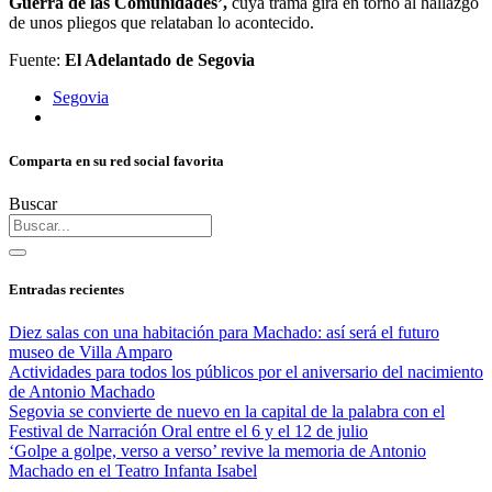
Guerra de las Comunidades’,
cuya trama gira en torno al hallazgo
de unos pliegos que relataban lo acontecido.
Fuente:
El Adelantado de Segovia
Segovia
Comparta en su red social favorita
Buscar
Entradas recientes
Diez salas con una habitación para Machado: así será el futuro
museo de Villa Amparo
Actividades para todos los públicos por el aniversario del nacimiento
de Antonio Machado
Segovia se convierte de nuevo en la capital de la palabra con el
Festival de Narración Oral entre el 6 y el 12 de julio
‘Golpe a golpe, verso a verso’ revive la memoria de Antonio
Machado en el Teatro Infanta Isabel