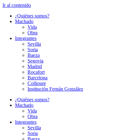
Ir al contenido
¿Quiénes somos?
Machado
Vida
Obra
Integrantes
Sevilla
Soria
Baeza
Segovia
Madrid
Rocafort
Barcelona
Collioure
Institución Fernán González
¿Quiénes somos?
Machado
Vida
Obra
Integrantes
Sevilla
Soria
Baeza