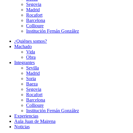
Segovia
Madrid
Rocafort
Barcelona
Collioure
Institución Fernán González
¿Quiénes somos?
Machado
Vida
Obra
Integrantes
Sevilla
Madrid
Soria
Baeza
Segovia
Rocafort
Barcelona
Collioure
Institución Fernán González
Experiencias
Aula Juan de Mairena
Noticias