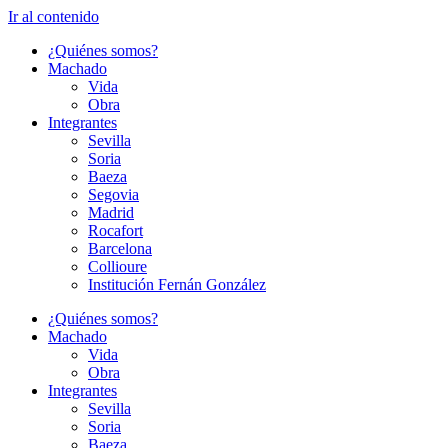
Ir al contenido
¿Quiénes somos?
Machado
Vida
Obra
Integrantes
Sevilla
Soria
Baeza
Segovia
Madrid
Rocafort
Barcelona
Collioure
Institución Fernán González
¿Quiénes somos?
Machado
Vida
Obra
Integrantes
Sevilla
Soria
Baeza