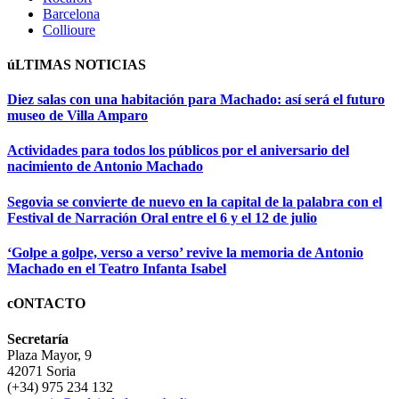
Barcelona
Collioure
úLTIMAS NOTICIAS
Diez salas con una habitación para Machado: así será el futuro
museo de Villa Amparo
Actividades para todos los públicos por el aniversario del
nacimiento de Antonio Machado
Segovia se convierte de nuevo en la capital de la palabra con el
Festival de Narración Oral entre el 6 y el 12 de julio
‘Golpe a golpe, verso a verso’ revive la memoria de Antonio
Machado en el Teatro Infanta Isabel
cONTACTO
Secretaría
Plaza Mayor, 9
42071 Soria
(+34) 975 234 132